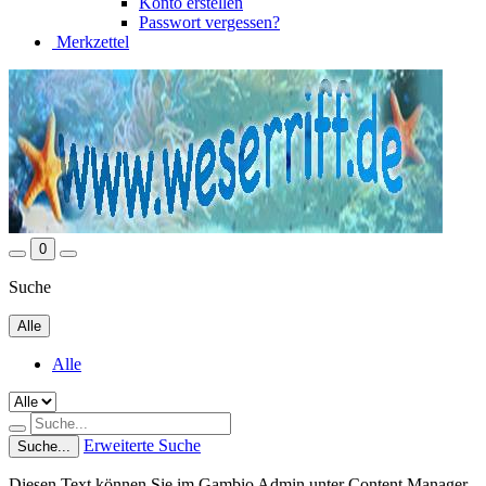
Konto erstellen
Passwort vergessen?
Merkzettel
0
Suche
Alle
Alle
Erweiterte Suche
Suche...
Diesen Text können Sie im Gambio Admin unter Content Manager -