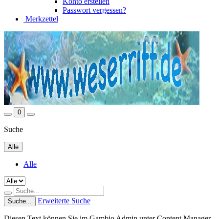
Konto erstellen
Passwort vergessen?
Merkzettel
0
Suche
Alle
Alle
Erweiterte Suche
Suche...
Diesen Text können Sie im Gambio Admin unter Content Manager -