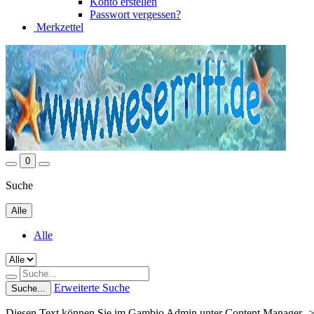
Konto erstellen
Passwort vergessen?
Merkzettel
0
Suche
Alle
Alle
Erweiterte Suche
Suche...
Diesen Text können Sie im Gambio Admin unter Content Manager ->