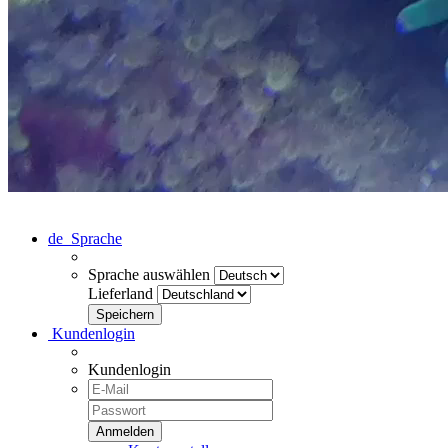
de
Sprache
Sprache auswählen
Lieferland
Kundenlogin
Kundenlogin