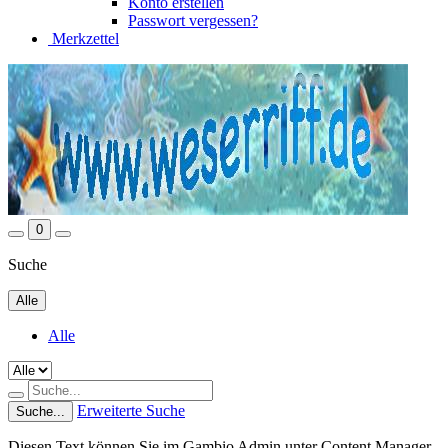
Konto erstellen
Passwort vergessen?
Merkzettel
0
Suche
Alle
Alle
Erweiterte Suche
Suche...
Diesen Text können Sie im Gambio Admin unter Content Manager -