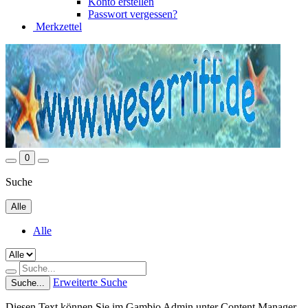
Konto erstellen
Passwort vergessen?
Merkzettel
0
Suche
Alle
Alle
Erweiterte Suche
Suche...
Diesen Text können Sie im Gambio Admin unter Content Manager -