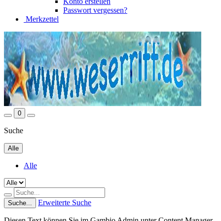
Konto erstellen
Passwort vergessen?
Merkzettel
0
Suche
Alle
Alle
Erweiterte Suche
Suche...
Diesen Text können Sie im Gambio Admin unter Content Manager -