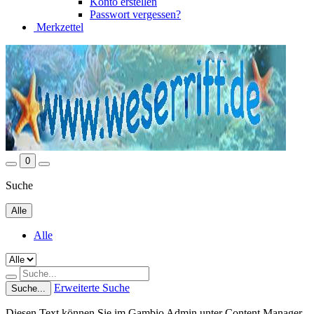
Konto erstellen
Passwort vergessen?
Merkzettel
0
Suche
Alle
Alle
Erweiterte Suche
Suche...
Diesen Text können Sie im Gambio Admin unter Content Manager -