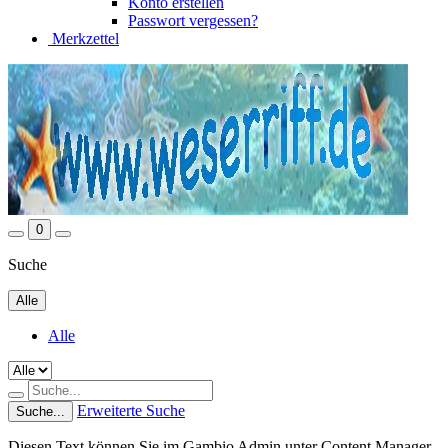
Konto erstellen
Passwort vergessen?
Merkzettel
0
Suche
Alle
Alle
Erweiterte Suche
Suche...
Diesen Text können Sie im Gambio Admin unter Content Manager -