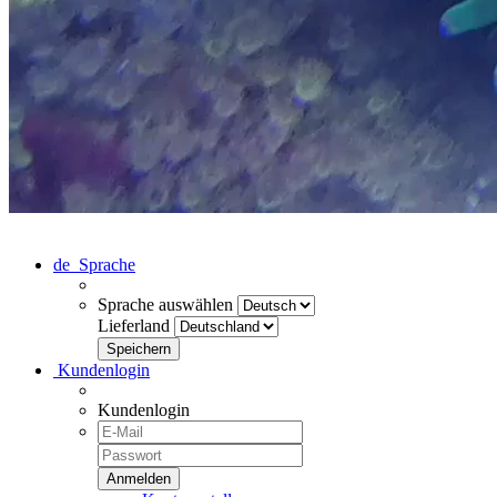
de
Sprache
Sprache auswählen
Lieferland
Kundenlogin
Kundenlogin