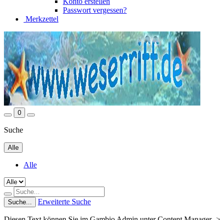
Konto erstellen
Passwort vergessen?
Merkzettel
0
Suche
Alle
Alle
Erweiterte Suche
Suche...
Diesen Text können Sie im Gambio Admin unter Content Manager ->