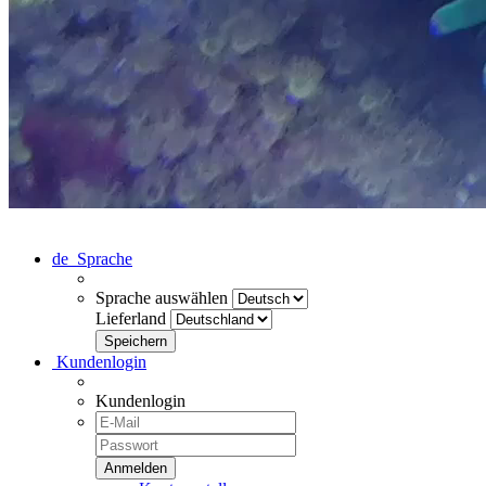
de
Sprache
Sprache auswählen
Lieferland
Kundenlogin
Kundenlogin