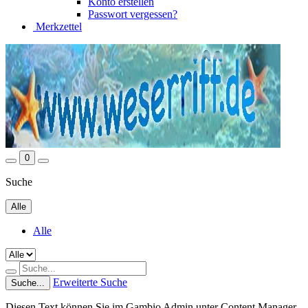
Konto erstellen
Passwort vergessen?
Merkzettel
0
Suche
Alle
Alle
Erweiterte Suche
Suche...
Diesen Text können Sie im Gambio Admin unter Content Manager -