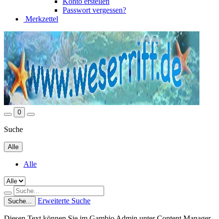
Konto erstellen
Passwort vergessen?
Merkzettel
0
Suche
Alle
Alle
Erweiterte Suche
Suche...
Diesen Text können Sie im Gambio Admin unter Content Manager -