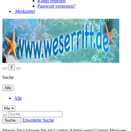
Konto erstellen
Passwort vergessen?
Merkzettel
0
Suche
Alle
Alle
Erweiterte Suche
Suche...
Diesen Text können Sie im Gambio Admin unter Content Manager -