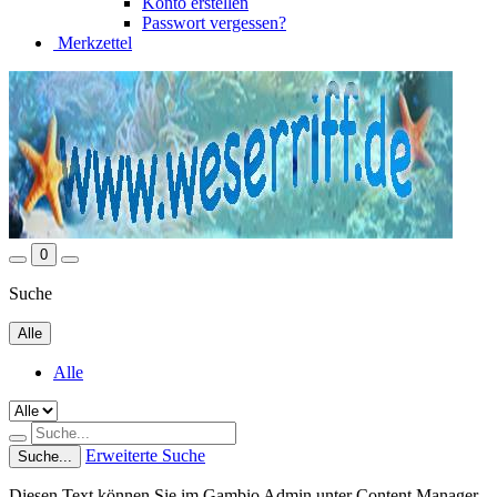
Konto erstellen
Passwort vergessen?
Merkzettel
0
Suche
Alle
Alle
Erweiterte Suche
Suche...
Diesen Text können Sie im Gambio Admin unter Content Manager -