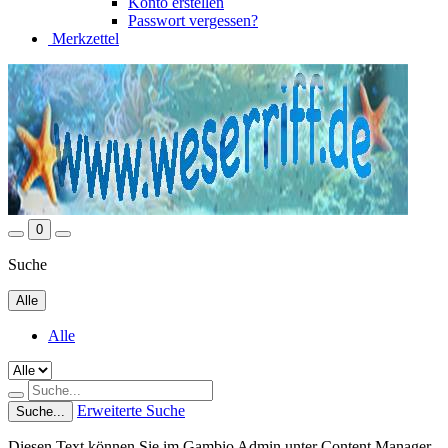
Konto erstellen
Passwort vergessen?
Merkzettel
0
Suche
Alle
Alle
Erweiterte Suche
Suche...
Diesen Text können Sie im Gambio Admin unter Content Manager -