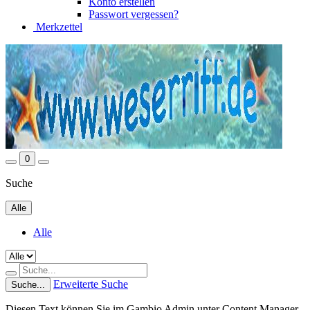
Konto erstellen
Passwort vergessen?
Merkzettel
0
Suche
Alle
Alle
Erweiterte Suche
Suche...
Diesen Text können Sie im Gambio Admin unter Content Manager -