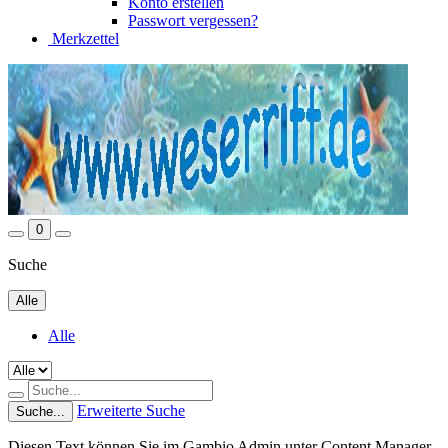
Konto erstellen
Passwort vergessen?
Merkzettel
0
Suche
Alle
Alle
Erweiterte Suche
Suche...
Diesen Text können Sie im Gambio Admin unter Content Manager -