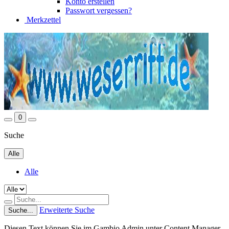
Konto erstellen
Passwort vergessen?
Merkzettel
0
Suche
Alle
Alle
Erweiterte Suche
Suche...
Diesen Text können Sie im Gambio Admin unter Content Manager -