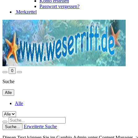
Konto erstellen
Passwort vergessen?
Merkzettel
0
Suche
Alle
Alle
Erweiterte Suche
Suche...
Diesen Text können Sie im Gambio Admin unter Content Manager ->