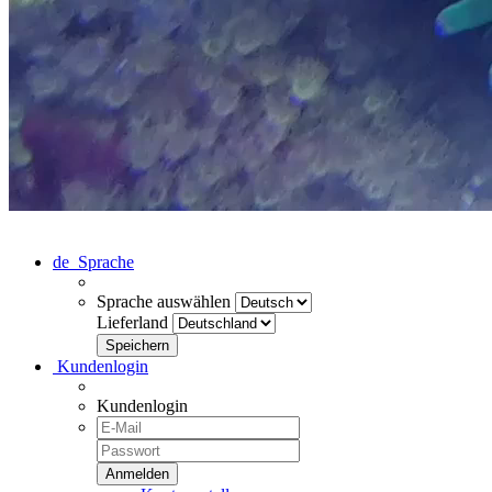
de
Sprache
Sprache auswählen
Lieferland
Kundenlogin
Kundenlogin