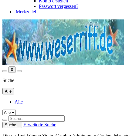
Konto erstellen
Passwort vergessen?
Merkzettel
0
Suche
Alle
Alle
Erweiterte Suche
Suche...
Diesen Text können Sie im Gambio Admin unter Content Manager -