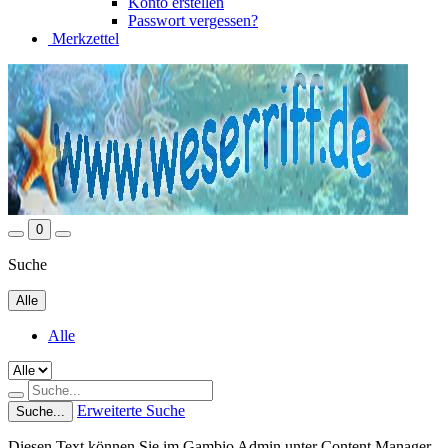
Konto erstellen
Passwort vergessen?
Merkzettel
0
Suche
Alle
Alle
Erweiterte Suche
Suche...
Diesen Text können Sie im Gambio Admin unter Content Manager -