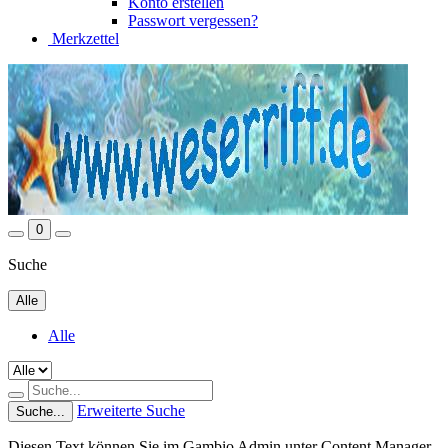
Konto erstellen
Passwort vergessen?
Merkzettel
0
Suche
Alle
Alle
Erweiterte Suche
Suche...
Diesen Text können Sie im Gambio Admin unter Content Manager -