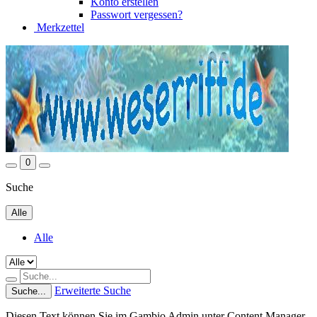
Konto erstellen
Passwort vergessen?
Merkzettel
0
Suche
Alle
Alle
Erweiterte Suche
Suche...
Diesen Text können Sie im Gambio Admin unter Content Manager -