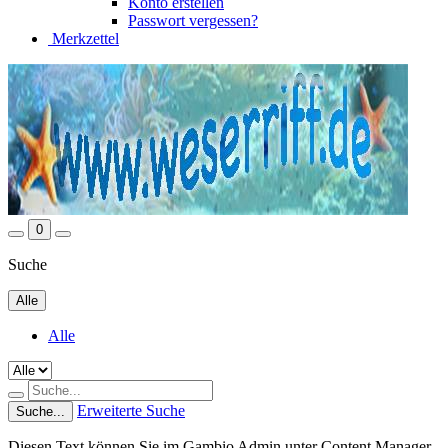
Konto erstellen
Passwort vergessen?
Merkzettel
0
Suche
Alle
Alle
Erweiterte Suche
Suche...
Diesen Text können Sie im Gambio Admin unter Content Manager -