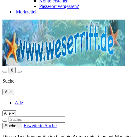
Konto erstellen
Passwort vergessen?
Merkzettel
0
Suche
Alle
Alle
Erweiterte Suche
Suche...
Diesen Text können Sie im Gambio Admin unter Content Manager -