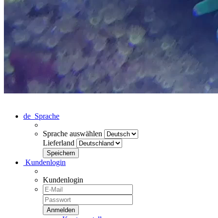
de
Sprache
Sprache auswählen
Lieferland
Kundenlogin
Kundenlogin