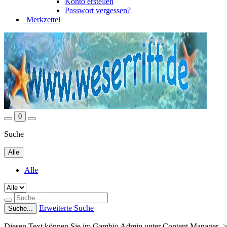
Konto erstellen
Passwort vergessen?
Merkzettel
0
Suche
Alle
Alle
Erweiterte Suche
Suche...
Diesen Text können Sie im Gambio Admin unter Content Manager ->