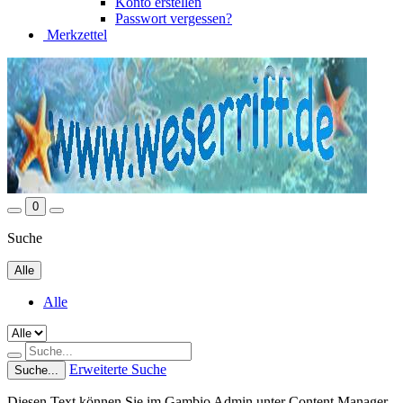
Konto erstellen
Passwort vergessen?
Merkzettel
0
Suche
Alle
Alle
Erweiterte Suche
Suche...
Diesen Text können Sie im Gambio Admin unter Content Manager -