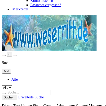
Konto erstellen
Passwort vergessen?
Merkzettel
0
Suche
Alle
Alle
Erweiterte Suche
Suche...
Diesen Text können Sie im Gambio Admin unter Content Manager ->