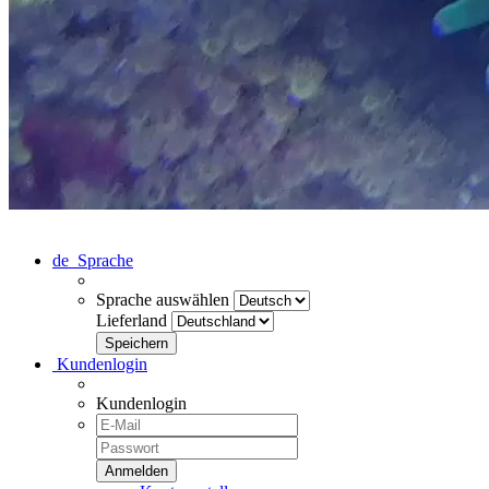
de
Sprache
Sprache auswählen
Lieferland
Kundenlogin
Kundenlogin