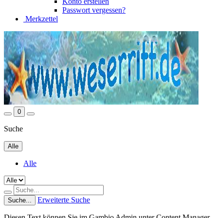
Konto erstellen
Passwort vergessen?
Merkzettel
0
Suche
Alle
Alle
Erweiterte Suche
Suche...
Diesen Text können Sie im Gambio Admin unter Content Manager -