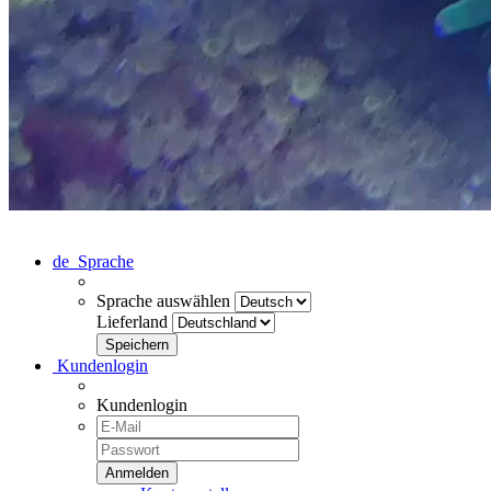
de
Sprache
Sprache auswählen
Lieferland
Kundenlogin
Kundenlogin