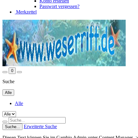
Konto erstellen
Passwort vergessen?
Merkzettel
0
Suche
Alle
Alle
Erweiterte Suche
Suche...
Diesen Text können Sie im Gambio Admin unter Content Manager ->