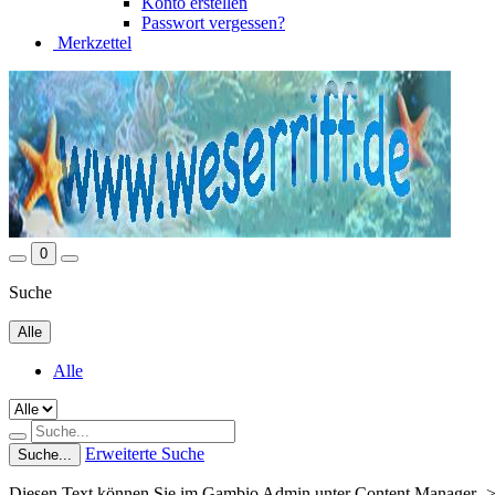
Konto erstellen
Passwort vergessen?
Merkzettel
0
Suche
Alle
Alle
Erweiterte Suche
Suche...
Diesen Text können Sie im Gambio Admin unter Content Manager ->