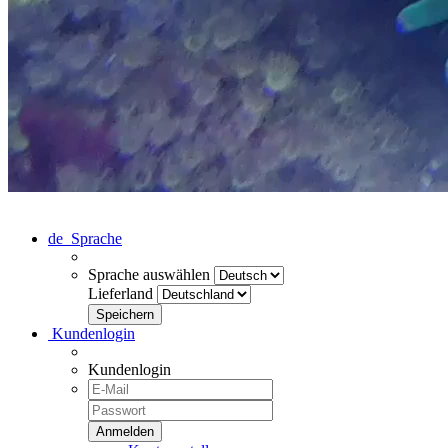
de
Sprache
Sprache auswählen
Lieferland
Kundenlogin
Kundenlogin