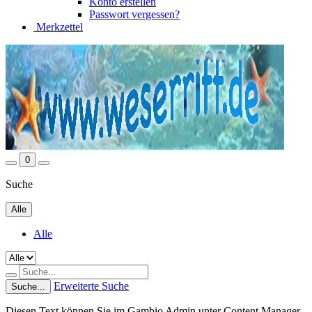
Konto erstellen
Passwort vergessen?
Merkzettel
0
Suche
Alle
Alle
Erweiterte Suche
Suche...
Diesen Text können Sie im Gambio Admin unter Content Manager -