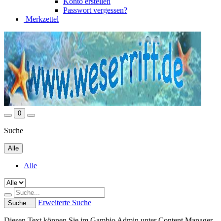
Konto erstellen
Passwort vergessen?
Merkzettel
0
Suche
Alle
Alle
Erweiterte Suche
Suche...
Diesen Text können Sie im Gambio Admin unter Content Manager -