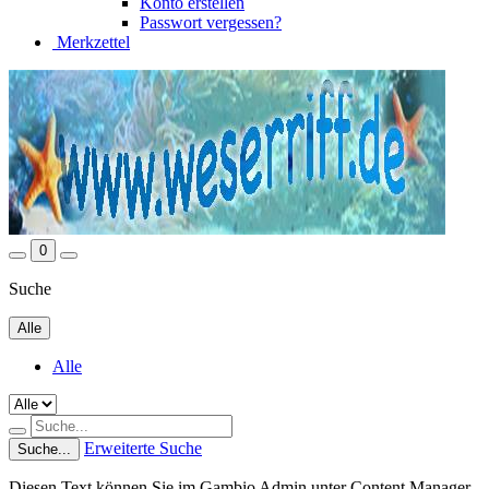
Konto erstellen
Passwort vergessen?
Merkzettel
0
Suche
Alle
Alle
Erweiterte Suche
Suche...
Diesen Text können Sie im Gambio Admin unter Content Manager -