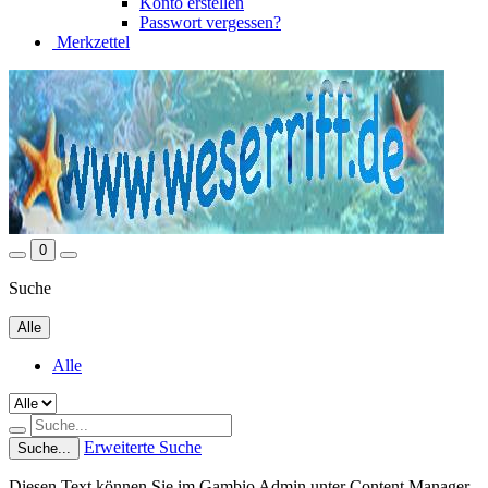
Konto erstellen
Passwort vergessen?
Merkzettel
0
Suche
Alle
Alle
Erweiterte Suche
Suche...
Diesen Text können Sie im Gambio Admin unter Content Manager -