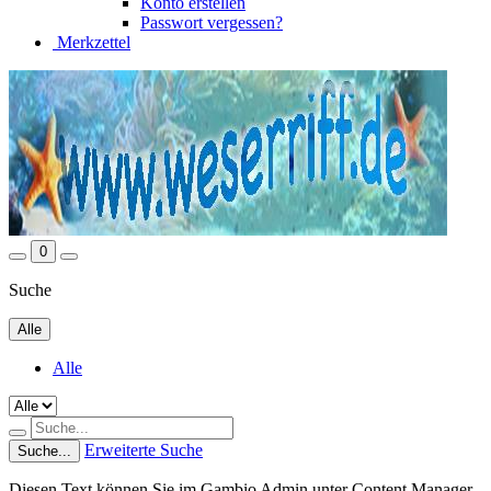
Konto erstellen
Passwort vergessen?
Merkzettel
0
Suche
Alle
Alle
Erweiterte Suche
Suche...
Diesen Text können Sie im Gambio Admin unter Content Manager -