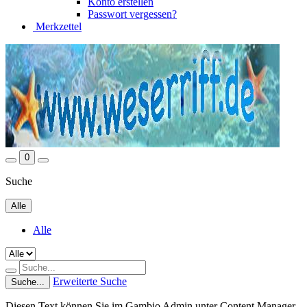
Konto erstellen
Passwort vergessen?
Merkzettel
0
Suche
Alle
Alle
Erweiterte Suche
Suche...
Diesen Text können Sie im Gambio Admin unter Content Manager -