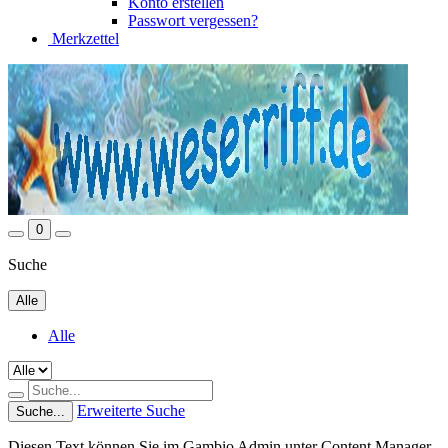
Konto erstellen
Passwort vergessen?
Merkzettel
0
Suche
Alle
Alle
Erweiterte Suche
Suche...
Diesen Text können Sie im Gambio Admin unter Content Manager -