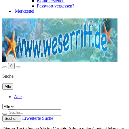
Konto erstellen
Passwort vergessen?
Merkzettel
0
Suche
Alle
Alle
Erweiterte Suche
Suche...
Diesen Text können Sie im Gambio Admin unter Content Manager -