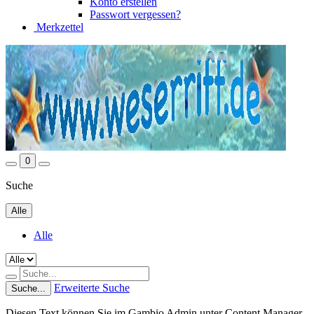
Konto erstellen
Passwort vergessen?
Merkzettel
0
Suche
Alle
Alle
Erweiterte Suche
Suche...
Diesen Text können Sie im Gambio Admin unter Content Manager -