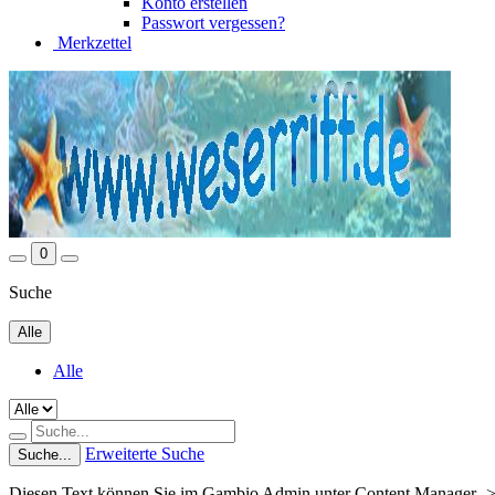
Konto erstellen
Passwort vergessen?
Merkzettel
0
Suche
Alle
Alle
Erweiterte Suche
Suche...
Diesen Text können Sie im Gambio Admin unter Content Manager ->