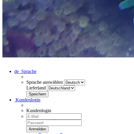
de
Sprache
Sprache auswählen
Lieferland
Kundenlogin
Kundenlogin