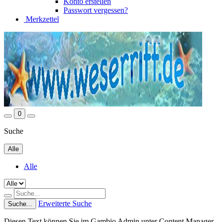
Konto erstellen
Passwort vergessen?
Merkzettel
0
Suche
Alle
Alle
Erweiterte Suche
Suche...
Diesen Text können Sie im Gambio Admin unter Content Manager -