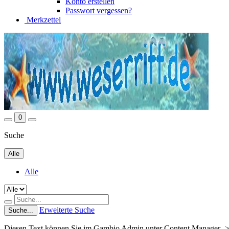
Konto erstellen
Passwort vergessen?
Merkzettel
0
Suche
Alle
Alle
Erweiterte Suche
Suche...
Diesen Text können Sie im Gambio Admin unter Content Manager ->