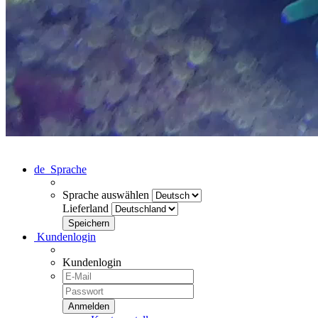
de
Sprache
Sprache auswählen
Lieferland
Kundenlogin
Kundenlogin