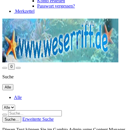
Konto erstellen
Passwort vergessen?
Merkzettel
0
Suche
Alle
Alle
Erweiterte Suche
Suche...
Diesen Text können Sie im Gambio Admin unter Content Manager -