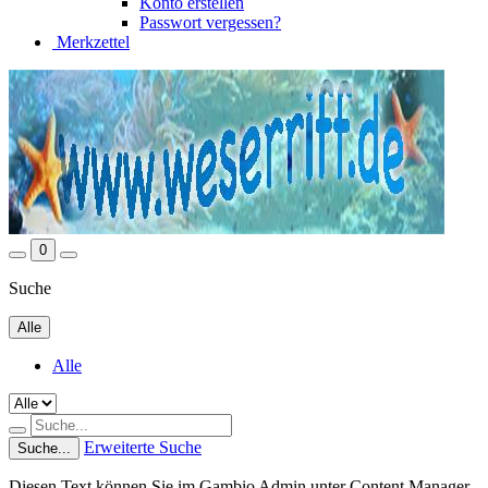
Konto erstellen
Passwort vergessen?
Merkzettel
0
Suche
Alle
Alle
Erweiterte Suche
Suche...
Diesen Text können Sie im Gambio Admin unter Content Manager -