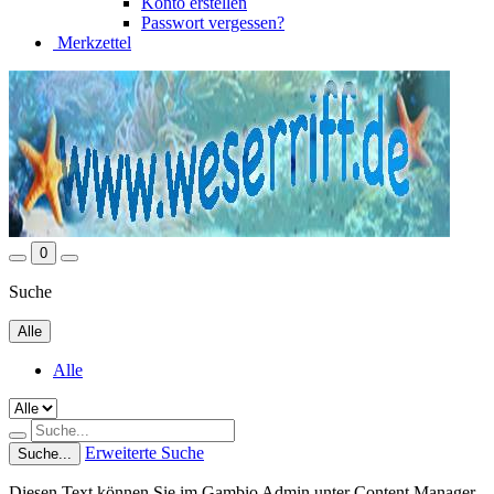
Konto erstellen
Passwort vergessen?
Merkzettel
0
Suche
Alle
Alle
Erweiterte Suche
Suche...
Diesen Text können Sie im Gambio Admin unter Content Manager -