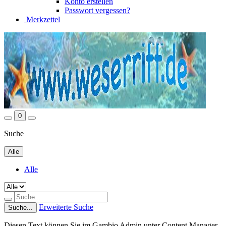
Konto erstellen
Passwort vergessen?
Merkzettel
0
Suche
Alle
Alle
Erweiterte Suche
Suche...
Diesen Text können Sie im Gambio Admin unter Content Manager -