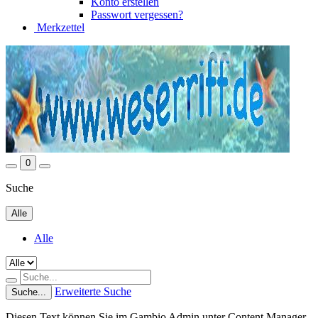
Konto erstellen
Passwort vergessen?
Merkzettel
0
Suche
Alle
Alle
Erweiterte Suche
Suche...
Diesen Text können Sie im Gambio Admin unter Content Manager -