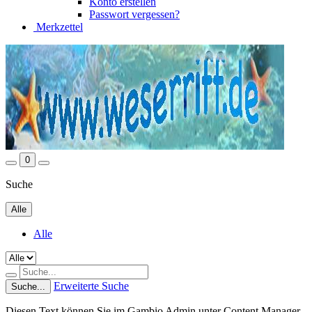
Konto erstellen
Passwort vergessen?
Merkzettel
0
Suche
Alle
Alle
Erweiterte Suche
Suche...
Diesen Text können Sie im Gambio Admin unter Content Manager -