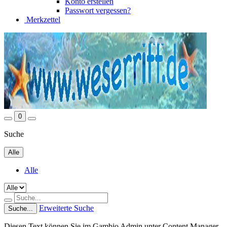
Konto erstellen
Passwort vergessen?
Merkzettel
0
Suche
Alle
Alle
Erweiterte Suche
Suche...
Diesen Text können Sie im Gambio Admin unter Content Manager -